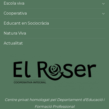
dies lectius)
Escola viva
Cooperativa
Educant en Sociocràcia
Natura Viva
Actualitat