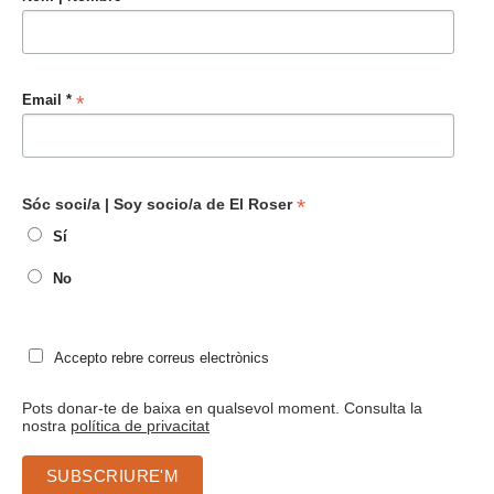
"Uneix-te a la nostra comunitat i
descobreix activitats, formacions i
recursos per una educació viva i
transformadora!"
*
indica que es obligatori
*
Nom | Nombre
*
Email *
*
Sóc soci/a | Soy socio/a de El Roser
Sí
No