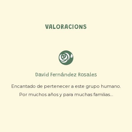
VALORACIONS
Aleix Ventayol
.
No ens podem imaginar un lloc millor on
escolaritzar el nostre fill. A més d’estar en un
espai preciós i envoltat de natura, l’equip humà
és el que realment fa que aquest projecte sigui
especial. Estem encantats amb l’evolució del
nostre fill i amb com ha crescut emocionalment,