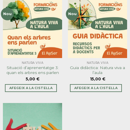
Situació d’aprenentatge 1: el
Situació d’aprenentatge 2: un
cicle de l’any
món de potes, ales i cues
5,00
€
5,00
€
AFEGEIX A LA CISTELLA
AFEGEIX A LA CISTELLA
Nou
Nou
NATURA VIVA
NATURA VIVA
Situació d’aprenentatge 3:
Guia didàctica: Natura viva a
quan els arbres ens parlen
l’aula
5,00
€
15,00
€
AFEGEIX A LA CISTELLA
AFEGEIX A LA CISTELLA