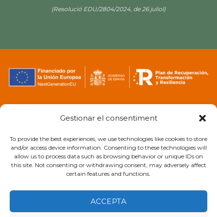
Centre privat homologat pel Departament d’Educació i
Formació Professional
(Resolució EDU/2804/2024, de 26 juliol)
Gestionar el consentiment
To provide the best experiences, we use technologies like cookies to store
and/or access device information. Consenting to these technologies will
allow us to process data such as browsing behavior or unique IDs on
this site. Not consenting or withdrawing consent, may adversely affect
certain features and functions.
Avis Legal
|
Cookies
ACCEPTA
Copyright 2026 ©
EL ROSER COOP