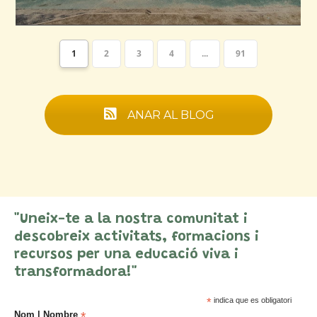
1
2
3
4
...
91
ANAR AL BLOG