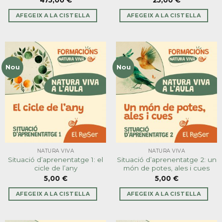
CURSOS
NATURA VIVA
Formació anual d’Educació
Paquet estalvi! Guia didàctica
Viva
i situacions d’aprenentatge 1,
2 i 3.
475,00
€
25,00
€
AFEGEIX A LA CISTELLA
AFEGEIX A LA CISTELLA
Nou
Nou
NATURA VIVA
NATURA VIVA