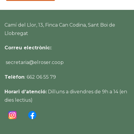
Accepto rebre correus electrònics
Pots donar-te de baixa en qualsevol moment. Consulta la
nostra
política de privacitat
Camí del Llor, 13, Finca Can Codina, Sant Boi de
Llobregat
Correu electrònic:
:
secretaria@elroser.coop
Telèfon
: 662 06 55 79
Horari d’atenció:
Dilluns a divendres de 9h a 14 (en