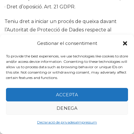
· Dret d’oposició. Art. 21 GDPR.
Teniu dret a iniciar un procés de queixa davant
l’Autoritat de Protecció de Dades respecte al
processament que puguem fer de les vostres
Gestionar el consentiment
Dades.
To provide the best experiences, we use technologies like cookies to store
Correcció de les vostre Dades
and/or access device information. Consenting to these technologies will
allow us to process data such as browsing behavior or unique IDs on
this site. Not consenting or withdrawing consent, may adversely affect
Us comprometeu a corregir i actualitzar
certain features and functions.
immediatament les vostres Dades durant el període
de registre del vostre Nom de Domini si en cap
ACCEPTA
moment deixen de ser correctes.
DENEGA
Tractament de les vostre Dades
Declaració de privadesa
Impressum
Només tractarem les vostres Dades d’acord amb la