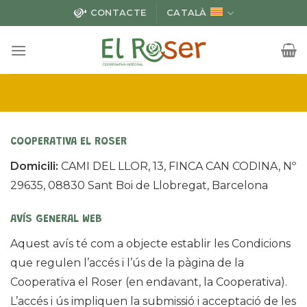
Skip
CONTACTE
CATALÀ
to
content
COOPERATIVA EL ROSER
Domicili:
CAMI DEL LLOR, 13, FINCA CAN CODINA, Nº
29635, 08830 Sant Boi de Llobregat, Barcelona
AVÍS GENERAL WEB
Aquest avís té com a objecte establir les Condicions
que regulen l’accés i l’ús de la pàgina de la
Cooperativa el Roser (en endavant, la Cooperativa).
L’accés i ús impliquen la submissió i acceptació de les