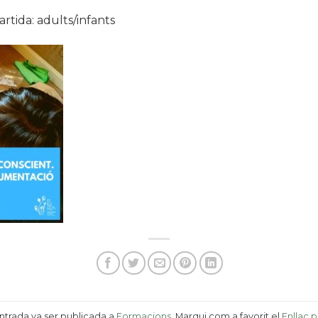
tida: adults/infants
ntrada va ser publicada a
Formacions
. Marqui com a favorit el
Enllaç 