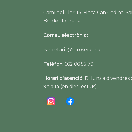
Camí del Llor, 13, Finca Can Codina, Sa
Boi de Llobregat
Correu electrònic:
:
secretaria@elroser.coop
Telèfon
: 662 06 55 79
Horari d’atenció:
Dilluns a divendres
9h a 14 (en dies lectius)