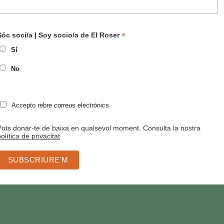
*
Sóc soci/a | Soy socio/a de El Roser
Sí
No
Accepto rebre correus electrònics
Pots donar-te de baixa en qualsevol moment. Consulta la nostra
olítica de privacitat