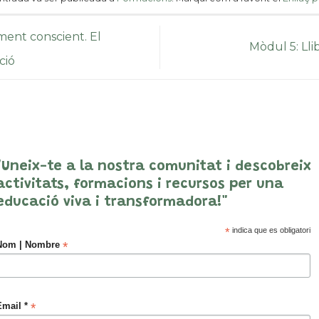
nt conscient. El
Mòdul 5: Llib
ció
"Uneix-te a la nostra comunitat i descobreix
activitats, formacions i recursos per una
educació viva i transformadora!"
*
indica que es obligatori
*
Nom | Nombre
*
Email *