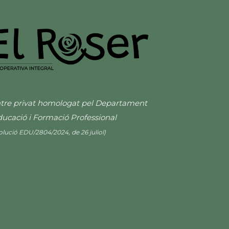
tre privat homologat pel Departament
ducació i Formació Professional
olució EDU/2804/2024, de 26 juliol)