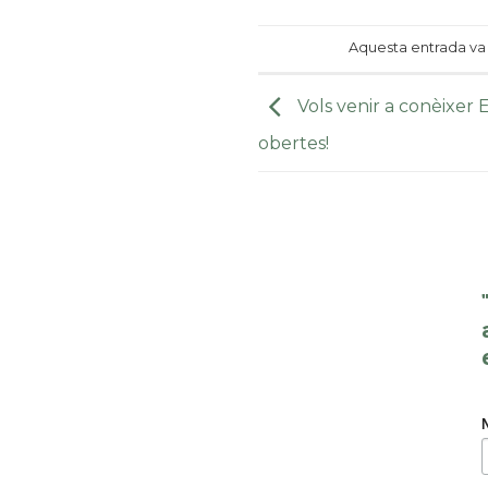
Aquesta entrada va
Vols venir a conèixer E
obertes!