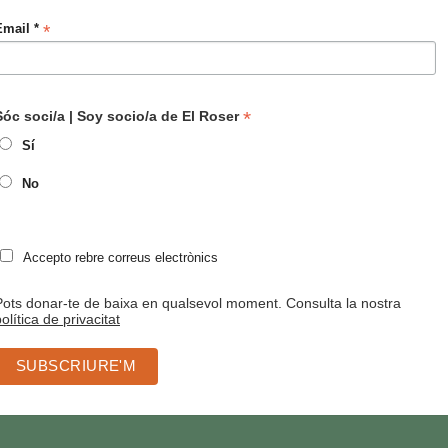
*
Email *
*
Sóc soci/a | Soy socio/a de El Roser
Sí
No
Accepto rebre correus electrònics
Pots donar-te de baixa en qualsevol moment. Consulta la nostra
olítica de privacitat