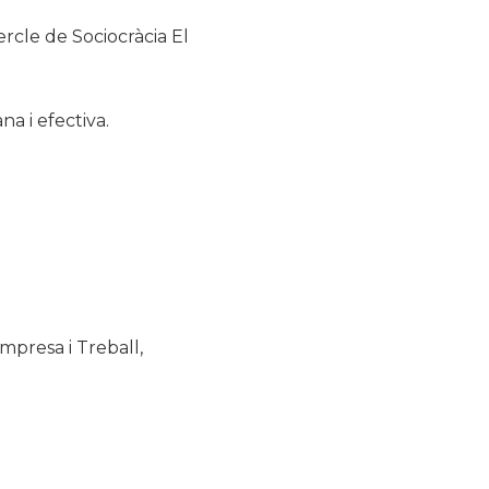
ercle de Sociocràcia El
a i efectiva.
mpresa i Treball,