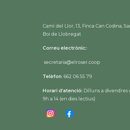
Camí del Llor, 13, Finca Can Codina, Sa
Boi de Llobregat
Correu electrònic:
:
secretaria@elroser.coop
Telèfon
: 662 06 55 79
Horari d’atenció:
Dilluns a divendres
9h a 14 (en dies lectius)