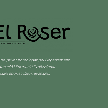
tre privat homologat pel Departament
ducació i Formació Professional
olució EDU/2804/2024, de 26 juliol)