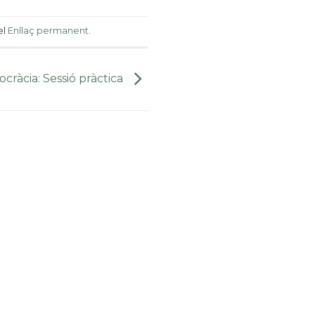
el
Enllaç permanent
.
cràcia: Sessió pràctica