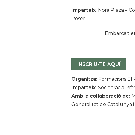
Imparteix:
Nora Plaza – Coo
Roser.
Embarca’t en
INSCRIU-TE AQUÍ
Organitza:
Formacions El 
Imparteix:
Sociocràcia Prà
Amb la col·laboració de:
M
Generalitat de Catalunya i