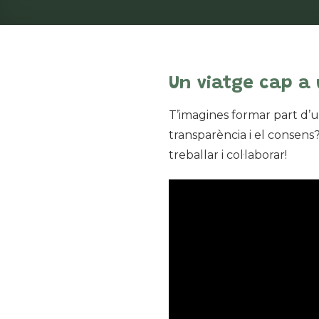
Un viatge cap a
T’imagines formar part d’un
transparència i el consens
treballar i col·laborar!