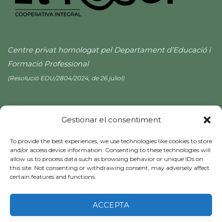
Centre privat homologat pel Departament d’Educació i
Formació Professional
(Resolució EDU/2804/2024, de 26 juliol)
Gestionar el consentiment
To provide the best experiences, we use technologies like cookies to store
and/or access device information. Consenting to these technologies will
allow us to process data such as browsing behavior or unique IDs on
this site. Not consenting or withdrawing consent, may adversely affect
certain features and functions.
Avis Legal
|
Cookies
ACCEPTA
Copyright 2026 ©
EL ROSER COOP