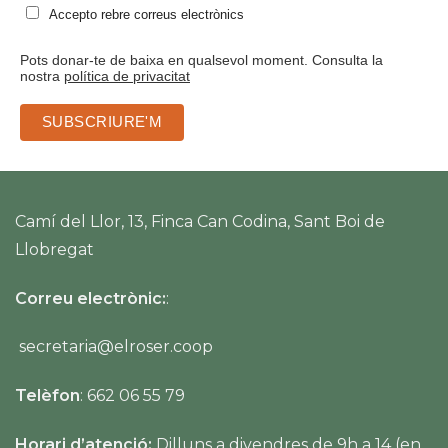
Accepto rebre correus electrònics
Pots donar-te de baixa en qualsevol moment. Consulta la
nostra
política de privacitat
Camí del Llor, 13, Finca Can Codina, Sant Boi de
Llobregat
Correu electrònic:
:
secretaria@elroser.coop
Telèfon
: 662 06 55 79
Horari d’atenció:
Dilluns a divendres de 9h a 14 (en