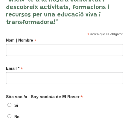
"Uneix-te a la nostra comunitat i
descobreix activitats, formacions i
recursos per una educació viva i
transformadora!"
*
indica que es obligatori
*
Nom | Nombre
*
Email *
*
Sóc soci/a | Soy socio/a de El Roser
Sí
No