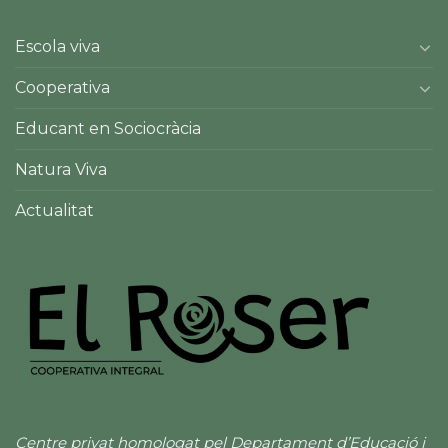
Escola viva
Cooperativa
Educant en Sociocràcia
Natura Viva
Actualitat
Centre privat homologat pel Departament d’Educació i