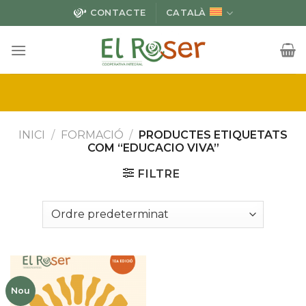
Skip
CONTACTE
CATALÀ
to
content
INICI
/
FORMACIÓ
/
PRODUCTES ETIQUETATS
COM “EDUCACIO VIVA”
FILTRE
Nou