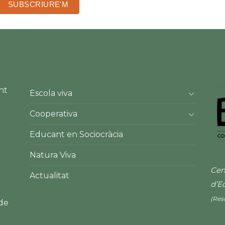
nt
Escola viva
Cooperativa
Educant en Sociocràcia
Natura Viva
Cen
Actualitat
d’E
(Res
 de