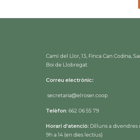
Camí del Llor, 13, Finca Can Codina, Sa
Boi de Llobregat
Correu electrònic:
:
secretaria@elroser.coop
Telèfon
: 662 06 55 79
Horari d’atenció:
Dilluns a divendres
9h a 14 (en dies lectius)