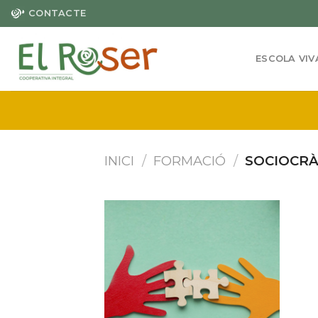
Skip
CONTACTE
to
content
ESCOLA VIV
INICI
/
FORMACIÓ
/
SOCIOCRÀ