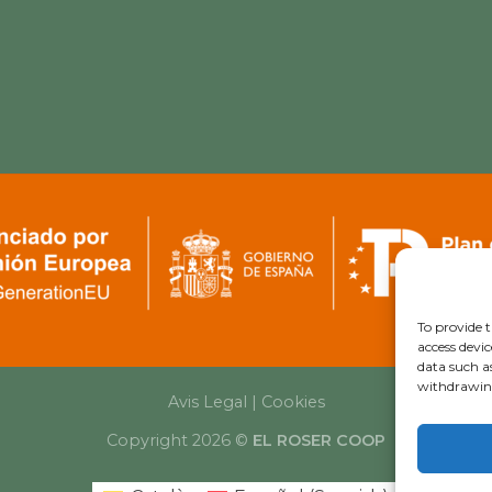
To provide t
access devic
data such a
withdrawing
Avis Legal
|
Cookies
Copyright 2026 ©
EL ROSER COOP