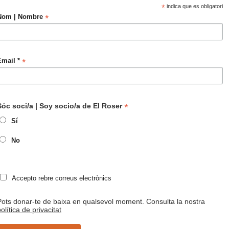
*
indica que es obligatori
*
Nom | Nombre
*
Email *
*
Sóc soci/a | Soy socio/a de El Roser
Sí
No
Accepto rebre correus electrònics
Pots donar-te de baixa en qualsevol moment. Consulta la nostra
olítica de privacitat