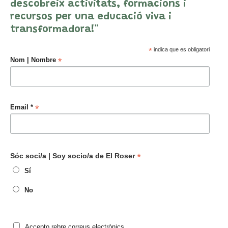
descobreix activitats, formacions i
recursos per una educació viva i
transformadora!"
*
indica que es obligatori
*
Nom | Nombre
*
Email *
*
Sóc soci/a | Soy socio/a de El Roser
Sí
No
Accepto rebre correus electrònics