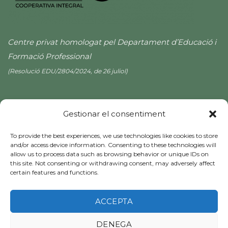
Centre privat homologat pel Departament d’Educació i
Formació Professional
(Resolució EDU/2804/2024, de 26 juliol)
Gestionar el consentiment
To provide the best experiences, we use technologies like cookies to store
and/or access device information. Consenting to these technologies will
allow us to process data such as browsing behavior or unique IDs on
this site. Not consenting or withdrawing consent, may adversely affect
certain features and functions.
Avis Legal
|
Cookies
ACCEPTA
Copyright 2026 ©
EL ROSER COOP
DENEGA