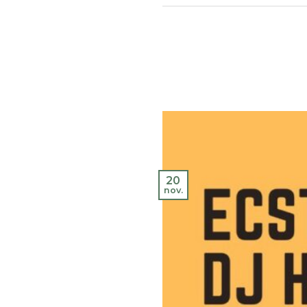
20
nov.