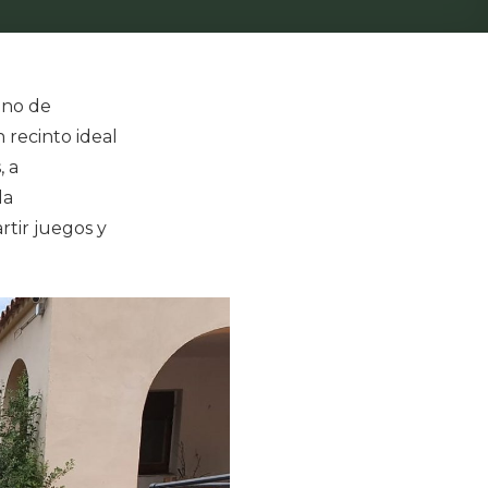
eno de
 recinto ideal
, a
la
rtir juegos y