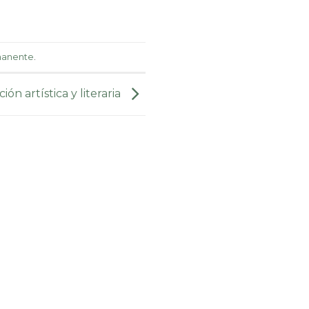
manente
.
ón artística y literaria